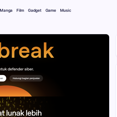
 Manga
Film
Gadget
Game
Music