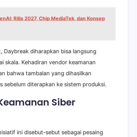
nAI: Rilis 2027, Chip MediaTek, dan Konsep
, Daybreak diharapkan bisa langsung
gai skala. Kehadiran vendor keamanan
n bahwa tambalan yang dihasilkan
pis sebelum diterapkan ke sistem produksi.
 Keamanan Siber
siatif ini disebut-sebut sebagai pesaing