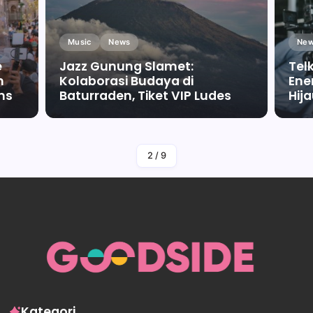
Music
News
New
e
Jazz Gunung Slamet:
Tel
m
Kolaborasi Budaya di
Ene
ms
Baturraden, Tiket VIP Ludes
Hij
By
Falah Malaika Az Zahra
2
/
9
Kategori