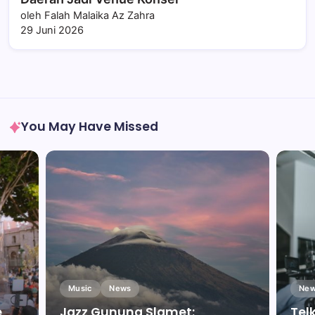
oleh Falah Malaika Az Zahra
29 Juni 2026
You May Have Missed
Music
News
New
e
Jazz Gunung Slamet:
Tel