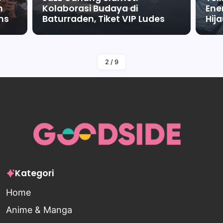
m
Kolaborasi Budaya di
Ene
ms
Baturraden, Tiket VIP Ludes
Hij
By
Falah Malaika Az Zahra
2
/
9
Kategori
Home
Anime & Manga