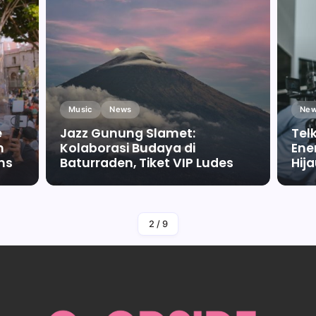
Music
News
New
e
Jazz Gunung Slamet:
Tel
m
Kolaborasi Budaya di
Ene
ms
Baturraden, Tiket VIP Ludes
Hij
By
Falah Malaika Az Zahra
2
/
9