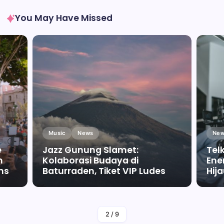
You May Have Missed
Music
News
New
e
Jazz Gunung Slamet:
Tel
m
Kolaborasi Budaya di
Ene
ms
Baturraden, Tiket VIP Ludes
Hij
By
Falah Malaika Az Zahra
2
/
9