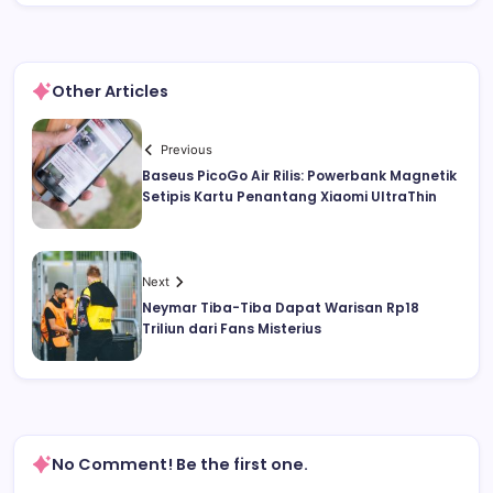
Other Articles
Previous
Baseus PicoGo Air Rilis: Powerbank Magnetik
Setipis Kartu Penantang Xiaomi UltraThin
Next
Neymar Tiba-Tiba Dapat Warisan Rp18
Triliun dari Fans Misterius
No Comment! Be the first one.