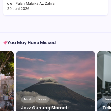
oleh Falah Malaika Az Zahra
29 Juni 2026
You May Have Missed
Music
News
New
e
Jazz Gunung Slamet:
Tel