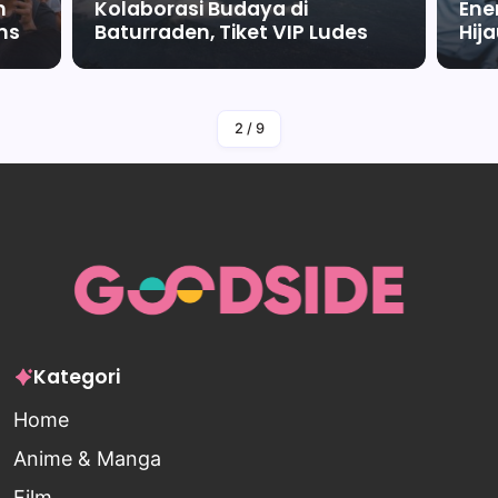
m
Kolaborasi Budaya di
Ene
ms
Baturraden, Tiket VIP Ludes
Hij
By
Falah Malaika Az Zahra
2
/
9
Kategori
Home
Anime & Manga
Film