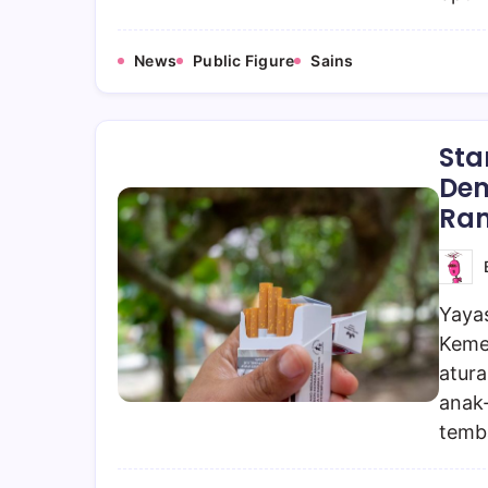
News
Public Figure
Sains
Sta
Dem
Ram
Yaya
Keme
atur
anak
temb