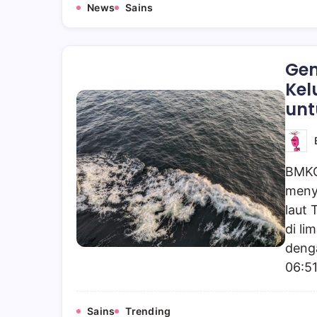
News
Sains
Gem
Kel
unt
BMKG
meny
laut 
di li
deng
06:5
Sains
Trending