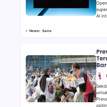
Open
super
AI in
News
Sains
Pre
Ter
Bar
Sekd
untuk
Preva
optim