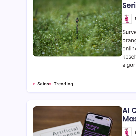
Ser
Surve
oran
onli
keseh
algor
Sains
Trending
AI 
Mas