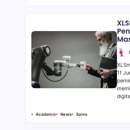
XLS
Pen
Ma
XLSm
11 Ju
pemim
memb
digit
Academic
News
Sains