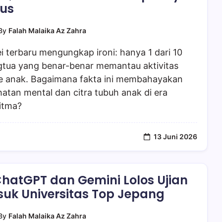
ius
By
Falah Malaika Az Zahra
i terbaru mengungkap ironi: hanya 1 dari 10
gtua yang benar-benar memantau aktivitas
ne anak. Bagaimana fakta ini membahayakan
atan mental dan citra tubuh anak di era
itma?
13 Juni 2026
ChatGPT dan Gemini Lolos Ujian
uk Universitas Top Jepang
By
Falah Malaika Az Zahra