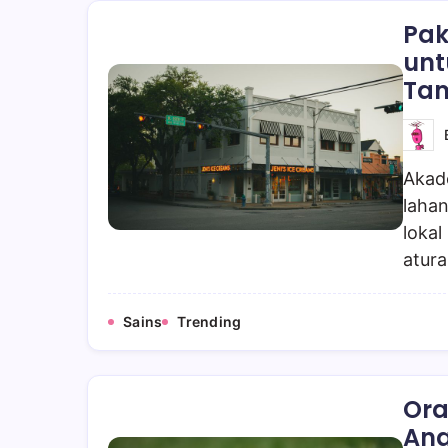
Pak
unt
Ta
Akad
laha
lokal
atur
Sains
Trending
Ora
Ana