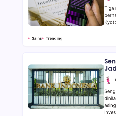
Tiga 
berha
Kyot
Sains
Trending
Sen
Jad
Sengk
dinil
asin
inves