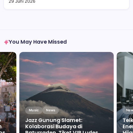
29 Juni 2026
You May Have Missed
Music
News
New
e
Jazz Gunung Slamet:
Tel
m
Kolaborasi Budaya di
Ene
ms
Baturraden, Tiket VIP Ludes
Hij