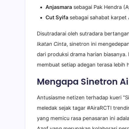
Anjasmara
sebagai Pak Hendra (A
Cut Syifa
sebagai sahabat karpet 
Disutradarai oleh sutradara bertang
Ikatan Cinta
, sinetron ini mengedepan
dari produksi drama harian biasanya
membuat setiap adegan terasa lebih 
Mengapa Sinetron Ai
Antusiasme netizen terhadap kueri “S
meledak sejak tagar #AiraRCTI trendin
yang memicu rasa penasaran ini adal
Azof yang merupakan kolaborasi perd