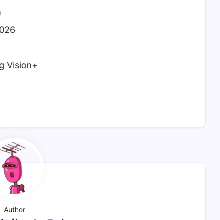
a
2026
g Vision+
Author