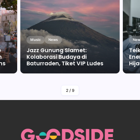
Music
News
New
e
Jazz Gunung Slamet:
Tel
m
Kolaborasi Budaya di
Ene
ms
Baturraden, Tiket VIP Ludes
Hij
By
Falah Malaika Az Zahra
2
/
9