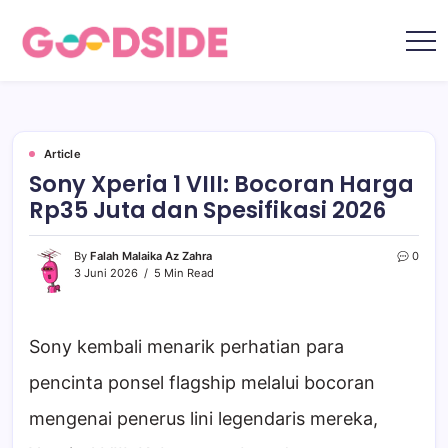
Skip
to
content
Goodside.id
Goodside
adalah
referensi
utama
Millennial
&
Gen
Article
Z
Sony Xperia 1 VIII: Bocoran Harga
di
Indonesia
Rp35 Juta dan Spesifikasi 2026
tentang
film,
teknologi,
gadget,
By
Falah Malaika Az Zahra
0
musik,
3 Juni 2026
5 Min Read
gaya
hidup,
kecantikan
hingga
travelling
Sony kembali menarik perhatian para
pencinta ponsel flagship melalui bocoran
mengenai penerus lini legendaris mereka,