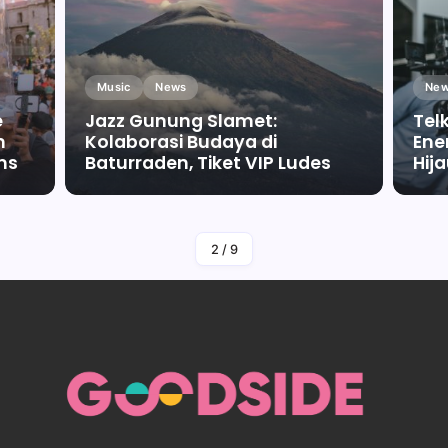
Music
News
New
e
Jazz Gunung Slamet:
Tel
m
Kolaborasi Budaya di
Ene
ms
Baturraden, Tiket VIP Ludes
Hij
By
Falah Malaika Az Zahra
2
/
9