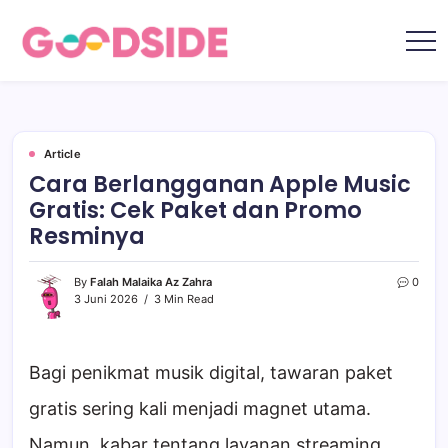
Skip
to
content
Goodside.id
Goodside
adalah
referensi
utama
Millennial
&
Gen
Article
Z
Cara Berlangganan Apple Music
di
Indonesia
Gratis: Cek Paket dan Promo
tentang
film,
Resminya
teknologi,
gadget,
musik,
gaya
By
Falah Malaika Az Zahra
0
hidup,
3 Juni 2026
3 Min Read
kecantikan
hingga
travelling
Bagi penikmat musik digital, tawaran paket
gratis sering kali menjadi magnet utama.
Namun, kabar tentang layanan streaming