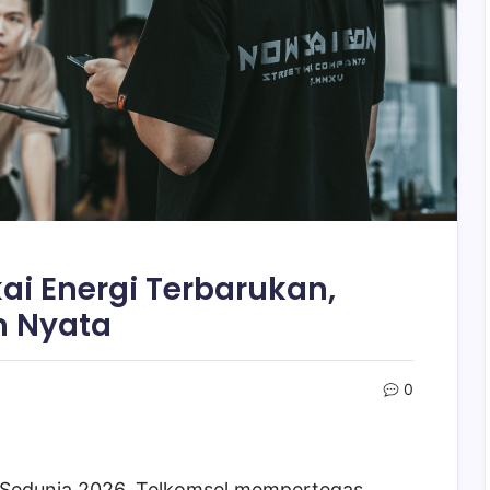
kai Energi Terbarukan,
n Nyata
0
 Sedunia 2026, Telkomsel mempertegas