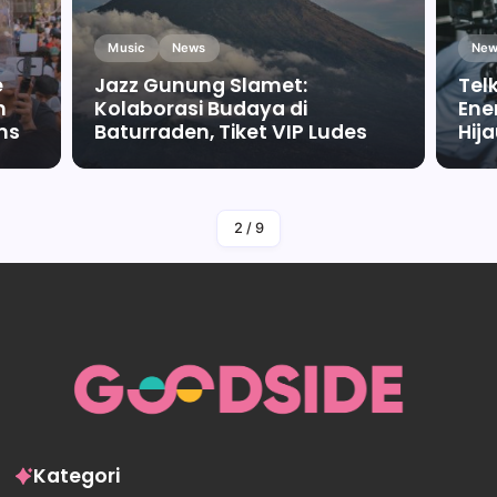
Music
News
New
e
Jazz Gunung Slamet:
Tel
m
Kolaborasi Budaya di
Ene
ms
Baturraden, Tiket VIP Ludes
Hij
By
Falah Malaika Az Zahra
2
/
9
Kategori