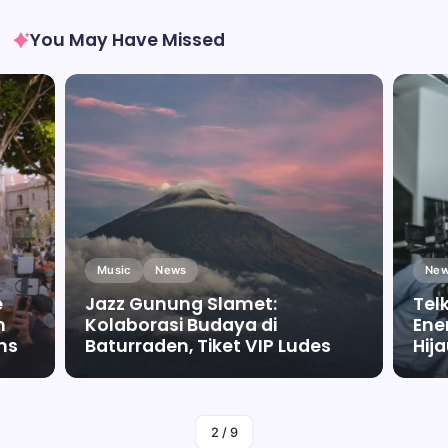
You May Have Missed
Music
News
New
e
Jazz Gunung Slamet:
Tel
m
Kolaborasi Budaya di
Ene
ms
Baturraden, Tiket VIP Ludes
Hij
By
Falah Malaika Az Zahra
2
/
9