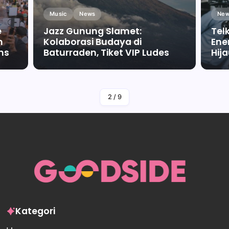
Music
News
New
e
Jazz Gunung Slamet:
Tel
m
Kolaborasi Budaya di
Ene
ms
Baturraden, Tiket VIP Ludes
Hij
By
Falah Malaika Az Zahra
2
/
9
Kategori