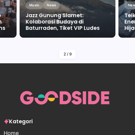
Music
News
New
e
Jazz Gunung Slamet:
Tel
m
Kolaborasi Budaya di
Ene
ms
Baturraden, Tiket VIP Ludes
Hij
By
Falah Malaika Az Zahra
2
/
9
Kategori
Home