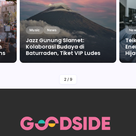
Music
News
New
e
Jazz Gunung Slamet:
Tel
m
Kolaborasi Budaya di
Ene
ms
Baturraden, Tiket VIP Ludes
Hij
By
Falah Malaika Az Zahra
2
/
9