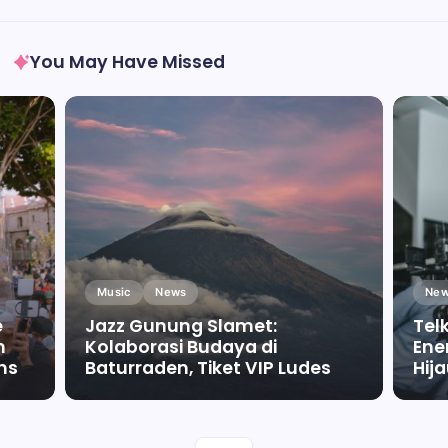
You May Have Missed
Music
News
New
e
Jazz Gunung Slamet:
Tel
m
Kolaborasi Budaya di
Ene
ms
Baturraden, Tiket VIP Ludes
Hij
By
Falah Malaika Az Zahra