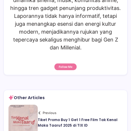
dinamika sinema, musik, komunitas anime,
hingga tren gadget penunjang produktivitas.
Laporannya tidak hanya informatif, tetapi
juga menangkap esensi dan energi kultur
modern, menjadikannya rujukan yang
tepercaya sekaligus menghibur bagi Gen Z
dan Millenial.
Follow Me
Other Articles
Previous
Tiket Promo Buy 1 Get 1 Free Film Tak Kenal
Maka Taaruf 2025 di TIX ID