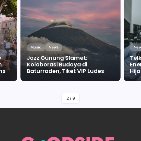
Music
News
New
e
Jazz Gunung Slamet:
Tel
m
Kolaborasi Budaya di
Ene
ms
Baturraden, Tiket VIP Ludes
Hij
By
Falah Malaika Az Zahra
2
/
9