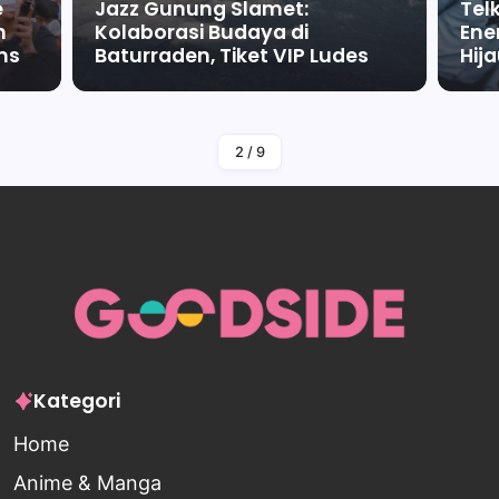
e
Jazz Gunung Slamet:
Tel
m
Kolaborasi Budaya di
Ene
ms
Baturraden, Tiket VIP Ludes
Hij
By
Falah Malaika Az Zahra
2
/
9
Kategori
Home
Anime & Manga