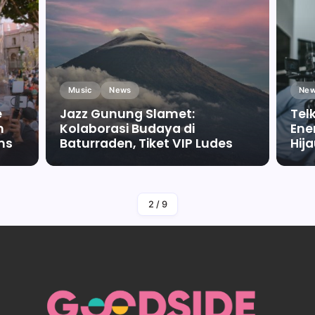
Music
News
New
e
Jazz Gunung Slamet:
Tel
m
Kolaborasi Budaya di
Ene
ms
Baturraden, Tiket VIP Ludes
Hij
By
Falah Malaika Az Zahra
2
/
9