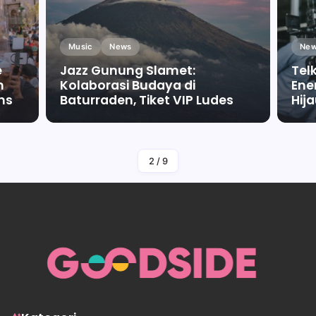
Music
News
New
e
Jazz Gunung Slamet:
Tel
m
Kolaborasi Budaya di
Ene
ms
Baturraden, Tiket VIP Ludes
Hij
By
Falah Malaika Az Zahra
2
/
9