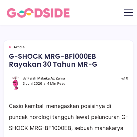
Skip
to
content
Goodside.id
Goodside
adalah
referensi
utama
Millennial
&
Gen
Article
Z
G-SHOCK MRG-BF1000EB
di
Indonesia
Rayakan 30 Tahun MR-G
tentang
film,
teknologi,
gadget,
By
Falah Malaika Az Zahra
0
musik,
3 Juni 2026
4 Min Read
gaya
hidup,
kecantikan
hingga
travelling
Casio kembali menegaskan posisinya di
puncak horologi tangguh lewat peluncuran G-
SHOCK MRG-BF1000EB, sebuah mahakarya