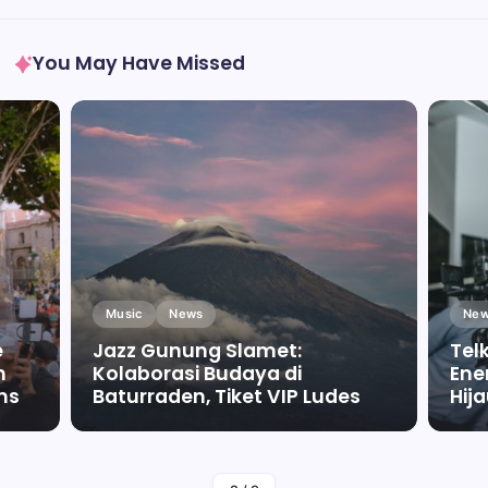
You May Have Missed
Music
News
New
e
Jazz Gunung Slamet:
Tel
m
Kolaborasi Budaya di
Ene
ms
Baturraden, Tiket VIP Ludes
Hij
By
Falah Malaika Az Zahra