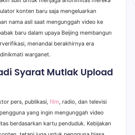
akin sulit untuk menjaga anonimitas mereka
gulator konten baru saja mengeluarkan
an nama asli saat mengunggah video ke
i babak baru dalam upaya Beijing membangun
rverifikasi, menandai berakhirnya era
dinikmati warganet.
Jadi Syarat Mutlak Upload
or pers, publikasi,
film
, radio, dan televisi
p pengguna yang ingin mengunggah video
titas berdasarkan kartu penduduk. Kebijakan
 konten, tetapi juga untuk pengguna biasa