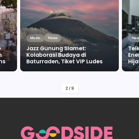
Music
News
New
e
Jazz Gunung Slamet:
Tel
m
Kolaborasi Budaya di
Ene
ms
Baturraden, Tiket VIP Ludes
Hij
By
Falah Malaika Az Zahra
2
/
9