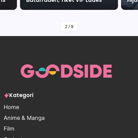
By
Falah Malaika Az Zahra
2
/
9
Kategori
Home
Anime & Manga
Film