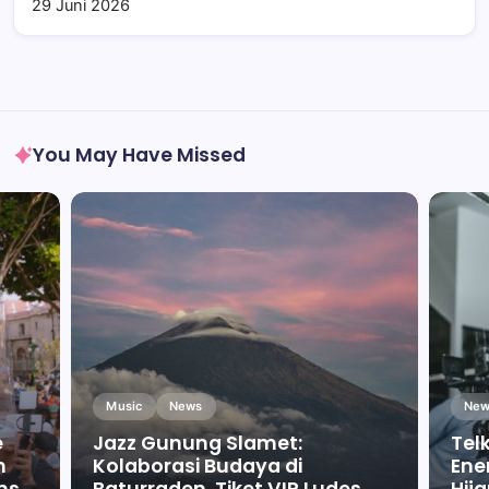
29 Juni 2026
You May Have Missed
Music
News
New
e
Jazz Gunung Slamet:
Tel
m
Kolaborasi Budaya di
Ene
ms
Baturraden, Tiket VIP Ludes
Hij