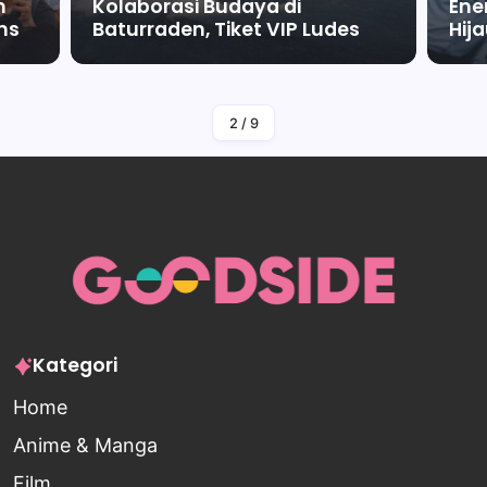
m
Kolaborasi Budaya di
Ene
ms
Baturraden, Tiket VIP Ludes
Hij
By
Falah Malaika Az Zahra
2
/
9
Kategori
Home
Anime & Manga
Film