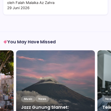
oleh Falah Malaika Az Zahra
29 Juni 2026
You May Have Missed
Music
News
New
e
Jazz Gunung Slamet:
Tel