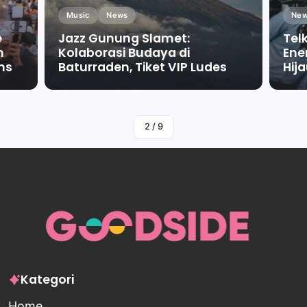
Music
News
New
e
Jazz Gunung Slamet:
Tel
m
Kolaborasi Budaya di
Ene
ms
Baturraden, Tiket VIP Ludes
Hij
By
Falah Malaika Az Zahra
2
/
9
Kategori
Home