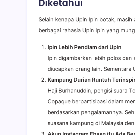
Diketahui
Selain kenapa Upin Ipin botak, masih 
berbagai rahasia Upin Ipin yang mun
Ipin Lebih Pendiam dari Upin
Ipin digambarkan lebih polos dan 
diucapkan orang lain. Sementara U
Kampung Durian Runtuh Terinspir
Haji Burhanuddin, pengisi suara T
Copaque berpartisipasi dalam me
berdasarkan pengalamannya. Sehi
suasana kampung di Malaysia de
Akun Instagram Ehsan itu Ada Be