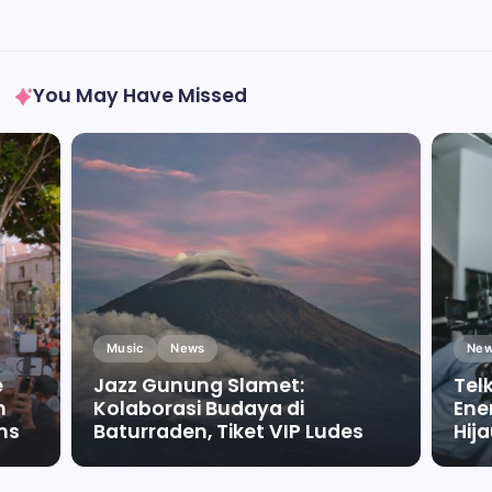
You May Have Missed
Music
News
New
e
Jazz Gunung Slamet:
Tel
m
Kolaborasi Budaya di
Ene
ms
Baturraden, Tiket VIP Ludes
Hij
By
Falah Malaika Az Zahra