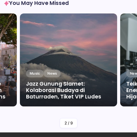
You May Have Missed
Music
News
New
e
Jazz Gunung Slamet:
Tel
m
Kolaborasi Budaya di
Ene
ms
Baturraden, Tiket VIP Ludes
Hij
By
Falah Malaika Az Zahra
2
/
9