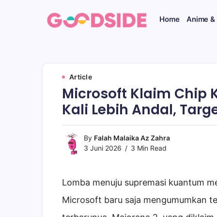
Skip
to
Home
Anime &
content
Goodside.id
Goodside
adalah
referensi
utama
Millennial
Article
&
Gen
Microsoft Klaim Chip 
Z
di
Kali Lebih Andal, Targ
Indonesia
tentang
film,
By
Falah Malaika Az Zahra
teknologi,
gadget,
3 Juni 2026
3 Min Read
musik,
gaya
hidup,
Lomba menuju supremasi kuantum mem
kecantikan
hingga
Microsoft baru saja mengumumkan te
travelling