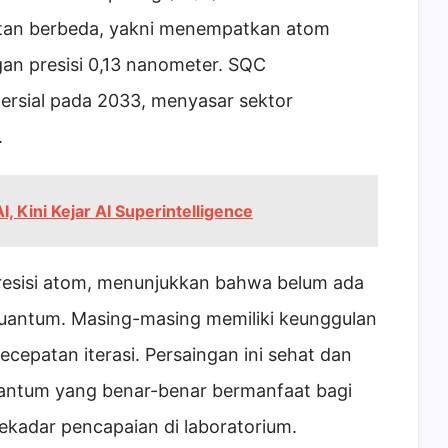
n berbeda, yakni menempatkan atom
ngan presisi 0,13 nanometer. SQC
rsial pada 2033, menyasar sektor
.
, Kini Kejar AI Superintelligence
presisi atom, menunjukkan bahwa belum ada
 kuantum. Masing-masing memiliki keunggulan
 kecepatan iterasi. Persaingan ini sehat dan
antum yang benar-benar bermanfaat bagi
sekadar pencapaian di laboratorium.