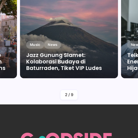
Music
News
New
e
Jazz Gunung Slamet:
Tel
m
Kolaborasi Budaya di
Ene
ms
Baturraden, Tiket VIP Ludes
Hij
By
Falah Malaika Az Zahra
2
/
9