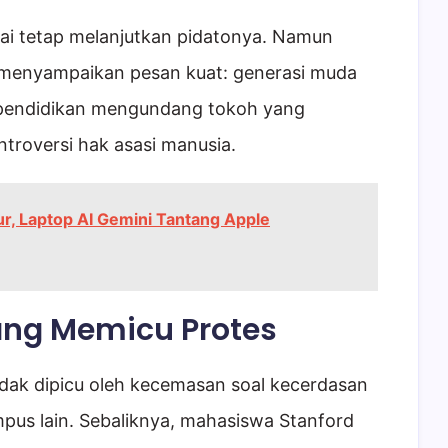
chai tetap melanjutkan pidatonya. Namun
l menyampaikan pesan kuat: generasi muda
si pendidikan mengundang tokoh yang
troversi hak asasi manusia.
, Laptop AI Gemini Tantang Apple
ang Memicu Protes
idak dipicu oleh kecemasan soal kecerdasan
ampus lain. Sebaliknya, mahasiswa Stanford