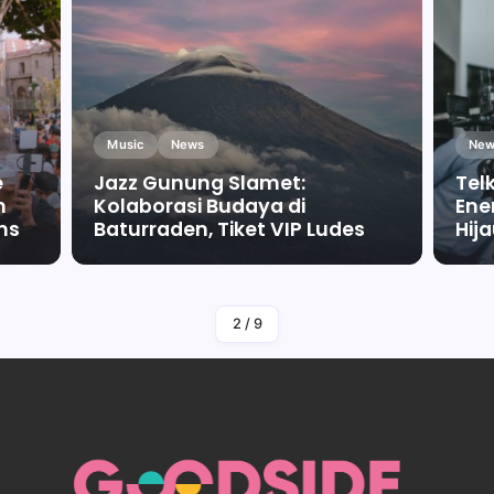
Music
News
New
e
Jazz Gunung Slamet:
Tel
m
Kolaborasi Budaya di
Ene
ms
Baturraden, Tiket VIP Ludes
Hij
By
Falah Malaika Az Zahra
2
/
9