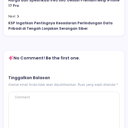
Harga dan Spesifikasi Vivo S60: Desain Premium Mirip iPhone
17 Pro
Next
KSP Ingatkan Pentingnya Kesadaran Perlindungan Data
Pribadi di Tengah Lonjakan Serangan Siber
No Comment! Be the first one.
Tinggalkan Balasan
Alamat email Anda tidak akan dipublikasikan.
Ruas yang wajib ditandai
*