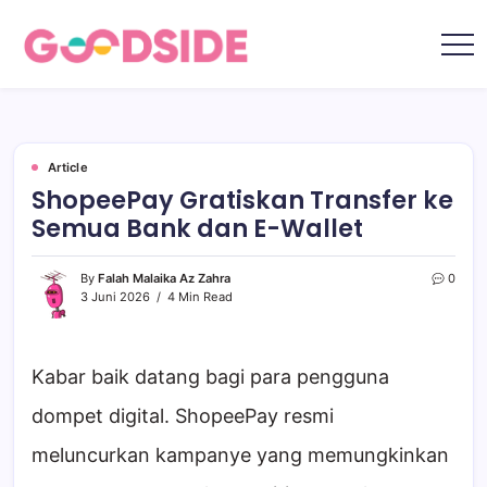
Skip
to
content
Goodside.id
Goodside
adalah
referensi
utama
Millennial
&
Gen
Article
Z
ShopeePay Gratiskan Transfer ke
di
Indonesia
Semua Bank dan E-Wallet
tentang
film,
teknologi,
gadget,
By
Falah Malaika Az Zahra
0
musik,
3 Juni 2026
4 Min Read
gaya
hidup,
kecantikan
hingga
travelling
Kabar baik datang bagi para pengguna
dompet digital. ShopeePay resmi
meluncurkan kampanye yang memungkinkan