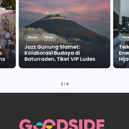
Music
News
New
e
Jazz Gunung Slamet:
Tel
m
Kolaborasi Budaya di
Ene
ms
Baturraden, Tiket VIP Ludes
Hij
By
Falah Malaika Az Zahra
2
/
9