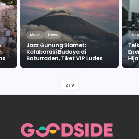
Music
News
New
e
Jazz Gunung Slamet:
Tel
m
Kolaborasi Budaya di
Ene
ms
Baturraden, Tiket VIP Ludes
Hij
By
Falah Malaika Az Zahra
2
/
9