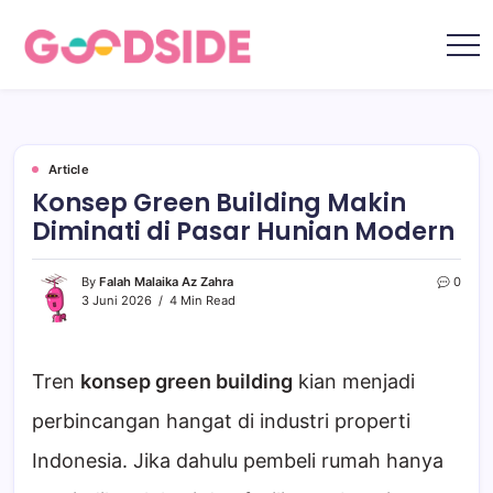
Skip
to
content
Goodside.id
Goodside
adalah
referensi
utama
Millennial
&
Gen
Article
Z
Konsep Green Building Makin
di
Indonesia
Diminati di Pasar Hunian Modern
tentang
film,
teknologi,
gadget,
By
Falah Malaika Az Zahra
0
musik,
3 Juni 2026
4 Min Read
gaya
hidup,
kecantikan
hingga
travelling
Tren
konsep green building
kian menjadi
perbincangan hangat di industri properti
Indonesia. Jika dahulu pembeli rumah hanya