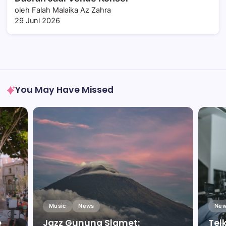
oleh Falah Malaika Az Zahra
29 Juni 2026
You May Have Missed
Music
News
New
e
Jazz Gunung Slamet:
Tel