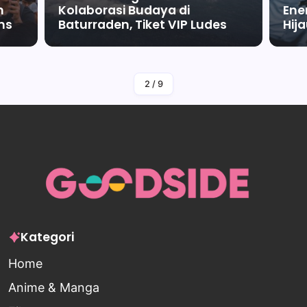
m
Kolaborasi Budaya di
Ene
ms
Baturraden, Tiket VIP Ludes
Hij
By
Falah Malaika Az Zahra
2
/
9
Kategori
Home
Anime & Manga