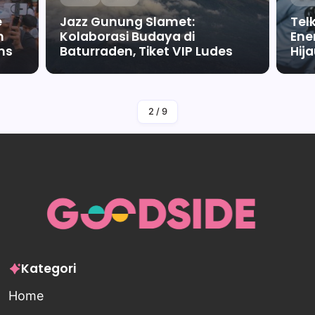
e
Jazz Gunung Slamet:
Tel
m
Kolaborasi Budaya di
Ene
ms
Baturraden, Tiket VIP Ludes
Hij
By
Falah Malaika Az Zahra
2
/
9
Kategori
Home