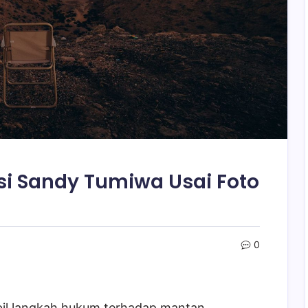
i Sandy Tumiwa Usai Foto
0
il langkah hukum terhadap mantan