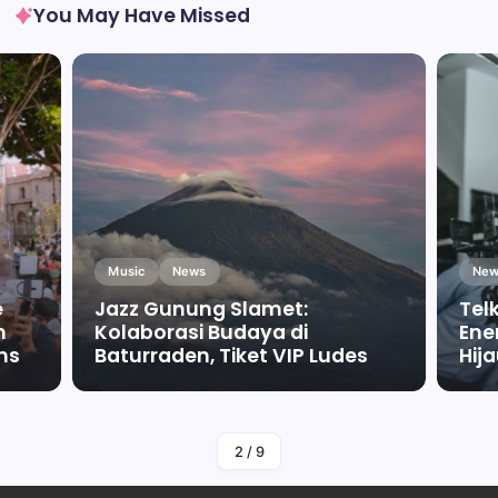
You May Have Missed
Music
News
New
e
Jazz Gunung Slamet:
Tel
m
Kolaborasi Budaya di
Ene
ms
Baturraden, Tiket VIP Ludes
Hij
By
Falah Malaika Az Zahra
2
/
9