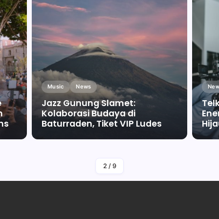
Music
News
New
e
Jazz Gunung Slamet:
Tel
m
Kolaborasi Budaya di
Ene
ms
Baturraden, Tiket VIP Ludes
Hij
By
Falah Malaika Az Zahra
2
/
9