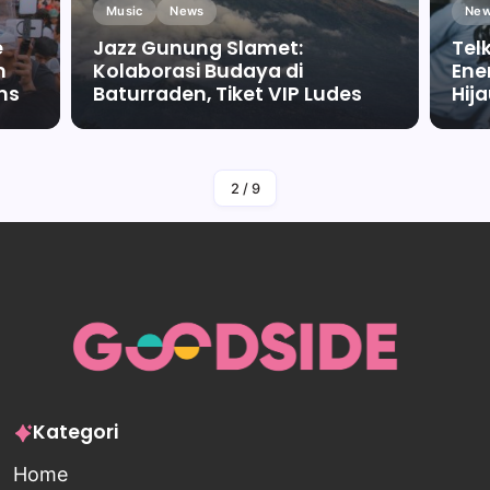
Music
News
New
e
Jazz Gunung Slamet:
Tel
m
Kolaborasi Budaya di
Ene
ms
Baturraden, Tiket VIP Ludes
Hij
By
Falah Malaika Az Zahra
2
/
9
Kategori
Home