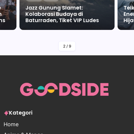
e
Jazz Gunung Slamet:
Tel
m
Kolaborasi Budaya di
Ene
ms
Baturraden, Tiket VIP Ludes
Hij
By
Falah Malaika Az Zahra
2
/
9
Kategori
Home