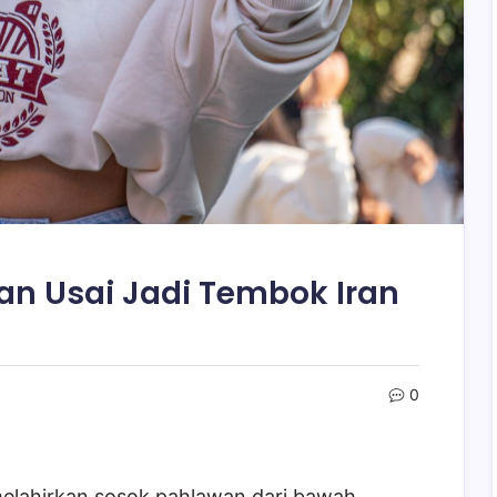
ian Usai Jadi Tembok Iran
0
melahirkan sosok pahlawan dari bawah