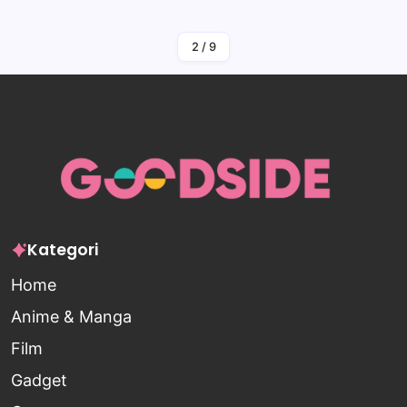
By
Falah Malaika Az Zahra
2
/
9
Kategori
Home
Anime & Manga
Film
Gadget