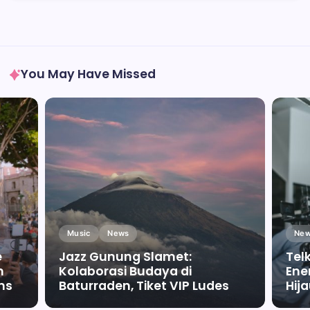
You May Have Missed
Music
News
New
e
Jazz Gunung Slamet:
Tel
m
Kolaborasi Budaya di
Ene
ms
Baturraden, Tiket VIP Ludes
Hij