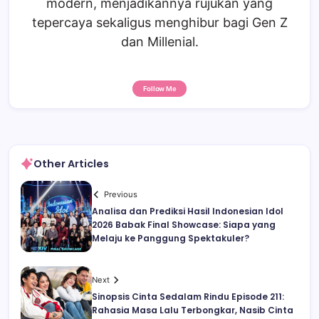
modern, menjadikannya rujukan yang
tepercaya sekaligus menghibur bagi Gen Z
dan Millenial.
Follow Me
Other Articles
Previous
Analisa dan Prediksi Hasil Indonesian Idol
2026 Babak Final Showcase: Siapa yang
Melaju ke Panggung Spektakuler?
Next
Sinopsis Cinta Sedalam Rindu Episode 211:
Rahasia Masa Lalu Terbongkar, Nasib Cinta