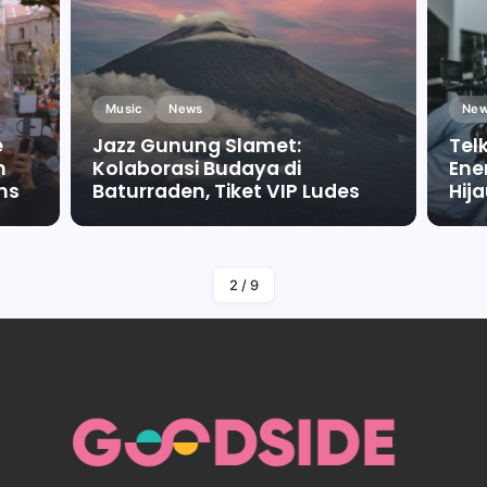
Music
News
New
e
Jazz Gunung Slamet:
Tel
m
Kolaborasi Budaya di
Ene
ms
Baturraden, Tiket VIP Ludes
Hij
By
Falah Malaika Az Zahra
2
/
9