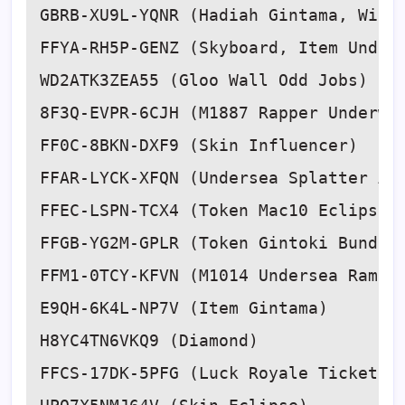
GBRB-XU9L-YQNR (Hadiah Gintama, Winch
FFYA-RH5P-GENZ (Skyboard, Item Unders
WD2ATK3ZEA55 (Gloo Wall Odd Jobs)

8F3Q-EVPR-6CJH (M1887 Rapper Underwor
FF0C-8BKN-DXF9 (Skin Influencer)

FFAR-LYCK-XFQN (Undersea Splatter Arr
FFEC-LSPN-TCX4 (Token Mac10 Eclipse)

FFGB-YG2M-GPLR (Token Gintoki Bundle)
FFM1-0TCY-KFVN (M1014 Undersea Rampag
E9QH-6K4L-NP7V (Item Gintama)

H8YC4TN6VKQ9 (Diamond)

FFCS-17DK-5PFG (Luck Royale Ticket)
