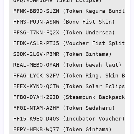
UPQ7X5NMJ64V (Skin Eclipse)

FFNK-BB9D-SUZN (Token Kagura Bundle)

FFMS-PUJN-ASNW (Bone Fist Skin)

FFSG-T7KN-FQ2X (Token Undersea)

FFDK-ASLR-PTJ5 (Voucher Fist Split Ec
S9QK-2L6V-P3MR (Token Gintama)

REAL-MEBO-OYAH (Token bawah laut)

FFAG-LYCK-S2FV (Token Ring, Skin Blue
FFEX-KYND-QCTW (Token Solar Eclipse B
FFBO-OYAH-26ID (Steampunk Backpack)

FFGI-NTAM-A2HF (Token Sadaharu)

FF15-K9EQ-D4OS (Incubator Voucher)

FFPY-HEKB-WQ77 (Token Gintama)
