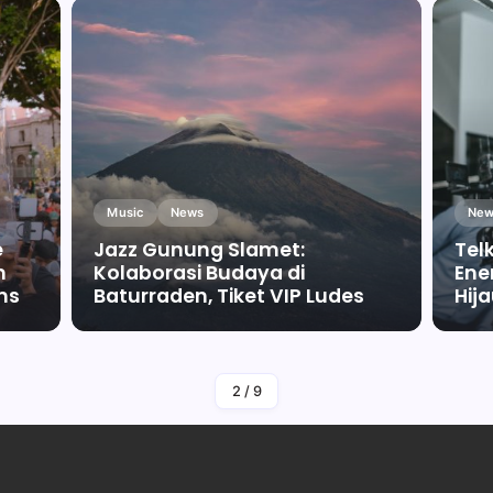
Music
News
New
e
Jazz Gunung Slamet:
Tel
m
Kolaborasi Budaya di
Ene
ms
Baturraden, Tiket VIP Ludes
Hij
By
Falah Malaika Az Zahra
2
/
9