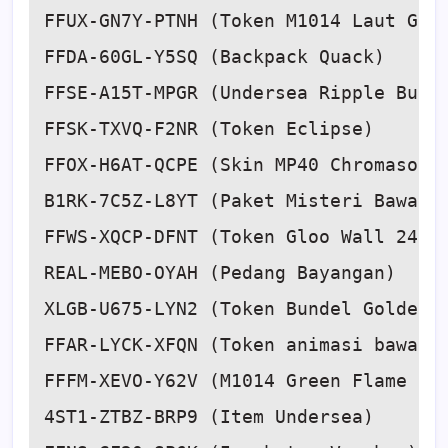
FFUX-GN7Y-PTNH (Token M1014 Laut Gana
FFDA-60GL-Y5SQ (Backpack Quack)

FFSE-A15T-MPGR (Undersea Ripple Bundl
FFSK-TXVQ-F2NR (Token Eclipse)

FFOX-H6AT-QCPE (Skin MP40 Chromasonic
B1RK-7C5Z-L8YT (Paket Misteri Bawah L
FFWS-XQCP-DFNT (Token Gloo Wall 24K)

REAL-MEBO-OYAH (Pedang Bayangan)

XLGB-U675-LYN2 (Token Bundel Golden S
FFAR-LYCK-XFQN (Token animasi bawah l
FFFM-XEVO-Y62V (M1014 Green Flame Dra
4ST1-ZTBZ-BRP9 (Item Undersea)
