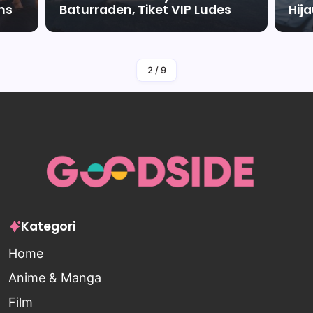
ms
Baturraden, Tiket VIP Ludes
Hij
By
Falah Malaika Az Zahra
2
/
9
Kategori
Home
Anime & Manga
Film