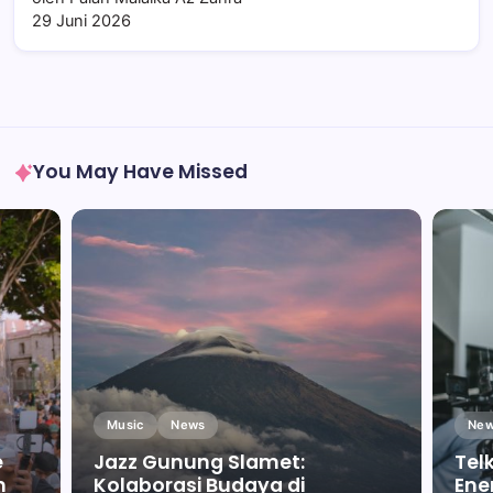
29 Juni 2026
You May Have Missed
Music
News
New
e
Jazz Gunung Slamet:
Tel
m
Kolaborasi Budaya di
Ene