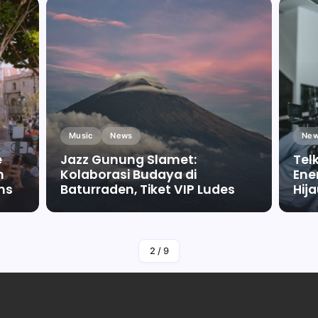
Music
News
New
e
Jazz Gunung Slamet:
Tel
m
Kolaborasi Budaya di
Ene
ms
Baturraden, Tiket VIP Ludes
Hij
By
Falah Malaika Az Zahra
2
/
9